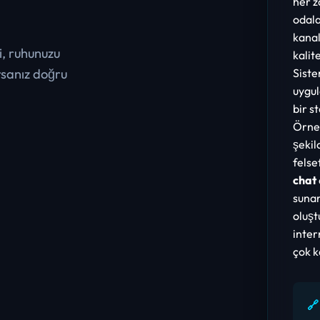
her 
odala
kanal
i, ruhunuzu
kalit
rsanız doğru
Siste
uygul
bir s
Örneğ
şekil
felse
chat
sunar
oluşt
inter
çok k
🔗