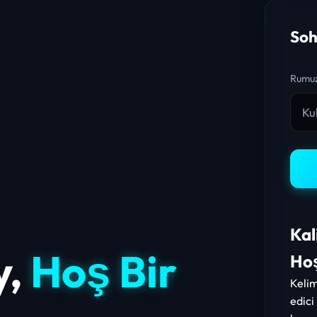
Soh
Rumuz
Kal
y,
Hoş Bir
Ho
Kelim
edici