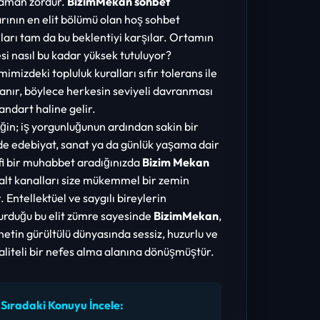
zaman zordur.
BizimMekan sohbet
rının en elit bölümü olan hoş sohbet
ları tam da bu beklentiyi karşılar. Ortamın
esi nasıl bu kadar yüksek tutuluyor?
mimizdeki topluluk kuralları sıfır tolerans ile
anır, böylece herkesin seviyeli davranması
tandart haline gelir.
in; iş yorgunluğunun ardından sakin bir
de edebiyat, sanat ya da günlük yaşama dair
fi bir muhabbet aradığınızda
Bizim Mekan
alt kanalları size mükemmel bir zemin
. Entellektüel ve saygılı bireylerin
urduğu bu elit zümre sayesinde
BizimMekan
,
netin gürültülü dünyasında sessiz, huzurlu ve
aliteli bir nefes alma alanına dönüşmüştür.
 Sıradaki Konuyu İncele: